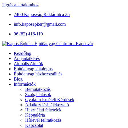
Ugrás a tartalomhoz
7400 Kaposvár, Raktár utca 25
info.kaposepker@gmail.com
06 (82) 416-119
Kezdőlap
Árajánlatkérés
Aktuális Akciók
Építőanyag katalógus
Építőanyag házhozszállítás
Blog
Információk
Bemutatkozás
Szolgáltatások
Gyakran Ismételt Kérdések
Adatkezelési tájékoztató
Használati feltételek
Képgaléria
Hírlevél feliratkozás
Kapcsolat