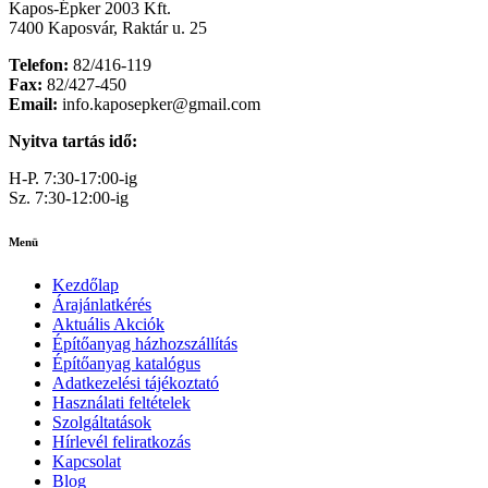
Kapos-Épker 2003 Kft.
7400 Kaposvár, Raktár u. 25
Telefon:
82/416-119
Fax:
82/427-450
Email:
info.kaposepker@gmail.com
Nyitva tartás idő:
H-P. 7:30-17:00-ig
Sz. 7:30-12:00-ig
Menü
Kezdőlap
Árajánlatkérés
Aktuális Akciók
Építőanyag házhozszállítás
Építőanyag katalógus
Adatkezelési tájékoztató
Használati feltételek
Szolgáltatások
Hírlevél feliratkozás
Kapcsolat
Blog