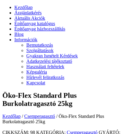
Kezdőlap
Árajánlatkérés
Aktuális Akciók
Építőanyag katalógus
Építőanyag házhozszállítás
Blog
Információk
Bemutatkozás
Szolgáltatások
Gyakran Ismételt Kérdések
Adatkezelési tájékoztató
Használati feltételek
Képgaléria
Hírlevél feliratkozás
Kapcsolat
Öko-Flex Standard Plus
Burkolatragasztó 25kg
Kezdőlap
/
Csemperagasztó
/ Öko-Flex Standard Plus
Burkolatragasztó 25kg
CIKKSZÁM:
98
KATEGÓRIA:
Csemperagasztó
GYÁRTÓ: