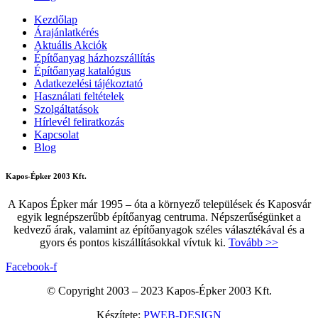
Kezdőlap
Árajánlatkérés
Aktuális Akciók
Építőanyag házhozszállítás
Építőanyag katalógus
Adatkezelési tájékoztató
Használati feltételek
Szolgáltatások
Hírlevél feliratkozás
Kapcsolat
Blog
Kapos-Épker 2003 Kft.
A Kapos Épker már 1995 – óta a környező települések és Kaposvár
egyik legnépszerűbb építőanyag centruma. Népszerűségünket a
kedvező árak, valamint az építőanyagok széles választékával és a
gyors és pontos kiszállításokkal vívtuk ki.
Tovább >>
Facebook-f
© Copyright 2003 – 2023 Kapos-Épker 2003 Kft.
Készítete:
PWEB-DESIGN