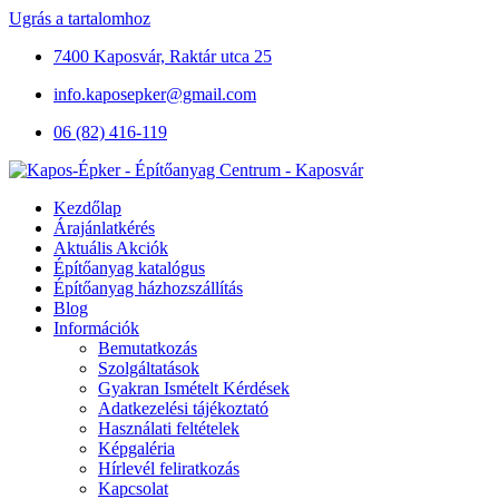
Ugrás a tartalomhoz
7400 Kaposvár, Raktár utca 25
info.kaposepker@gmail.com
06 (82) 416-119
Kezdőlap
Árajánlatkérés
Aktuális Akciók
Építőanyag katalógus
Építőanyag házhozszállítás
Blog
Információk
Bemutatkozás
Szolgáltatások
Gyakran Ismételt Kérdések
Adatkezelési tájékoztató
Használati feltételek
Képgaléria
Hírlevél feliratkozás
Kapcsolat