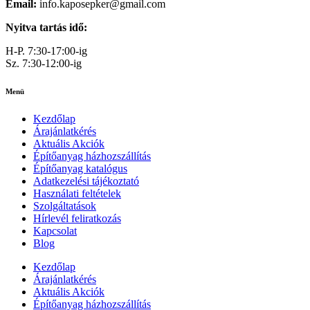
Email:
info.kaposepker@gmail.com
Nyitva tartás idő:
H-P. 7:30-17:00-ig
Sz. 7:30-12:00-ig
Menü
Kezdőlap
Árajánlatkérés
Aktuális Akciók
Építőanyag házhozszállítás
Építőanyag katalógus
Adatkezelési tájékoztató
Használati feltételek
Szolgáltatások
Hírlevél feliratkozás
Kapcsolat
Blog
Kezdőlap
Árajánlatkérés
Aktuális Akciók
Építőanyag házhozszállítás