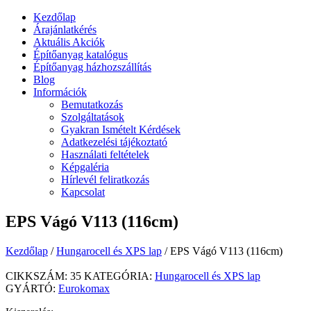
Kezdőlap
Árajánlatkérés
Aktuális Akciók
Építőanyag katalógus
Építőanyag házhozszállítás
Blog
Információk
Bemutatkozás
Szolgáltatások
Gyakran Ismételt Kérdések
Adatkezelési tájékoztató
Használati feltételek
Képgaléria
Hírlevél feliratkozás
Kapcsolat
EPS Vágó V113 (116cm)
Kezdőlap
/
Hungarocell és XPS lap
/ EPS Vágó V113 (116cm)
CIKKSZÁM:
35
KATEGÓRIA:
Hungarocell és XPS lap
GYÁRTÓ:
Eurokomax