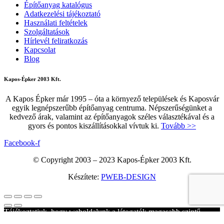
Építőanyag katalógus
Adatkezelési tájékoztató
Használati feltételek
Szolgáltatások
Hírlevél feliratkozás
Kapcsolat
Blog
Kapos-Épker 2003 Kft.
A Kapos Épker már 1995 – óta a környező települések és Kaposvár
egyik legnépszerűbb építőanyag centruma. Népszerűségünket a
kedvező árak, valamint az építőanyagok széles választékával és a
gyors és pontos kiszállításokkal vívtuk ki.
Tovább >>
Facebook-f
© Copyright 2003 – 2023 Kapos-Épker 2003 Kft.
Készítete:
PWEB-DESIGN
Tájékoztatjuk, hogy weboldalunk a látogatók magasabb szintű
kiszolgálása érdekében cookie-kat használ az Adatkezelési