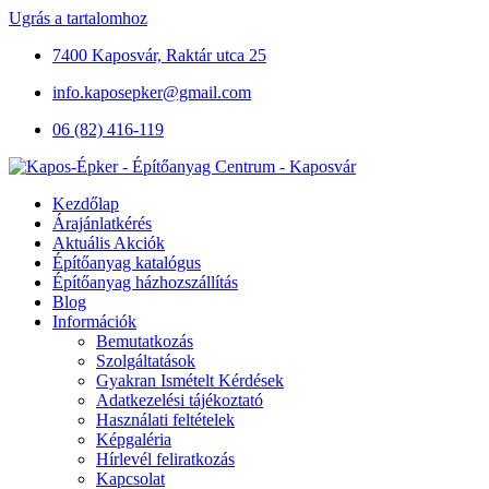
Ugrás a tartalomhoz
7400 Kaposvár, Raktár utca 25
info.kaposepker@gmail.com
06 (82) 416-119
Kezdőlap
Árajánlatkérés
Aktuális Akciók
Építőanyag katalógus
Építőanyag házhozszállítás
Blog
Információk
Bemutatkozás
Szolgáltatások
Gyakran Ismételt Kérdések
Adatkezelési tájékoztató
Használati feltételek
Képgaléria
Hírlevél feliratkozás
Kapcsolat