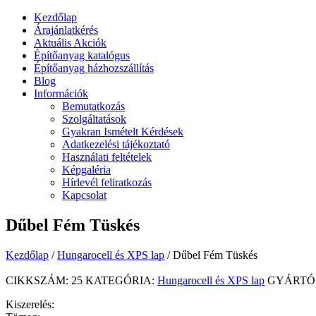
Kezdőlap
Árajánlatkérés
Aktuális Akciók
Építőanyag katalógus
Építőanyag házhozszállítás
Blog
Információk
Bemutatkozás
Szolgáltatások
Gyakran Ismételt Kérdések
Adatkezelési tájékoztató
Használati feltételek
Képgaléria
Hírlevél feliratkozás
Kapcsolat
Dűbel Fém Tüskés
Kezdőlap
/
Hungarocell és XPS lap
/ Dűbel Fém Tüskés
CIKKSZÁM:
25
KATEGÓRIA:
Hungarocell és XPS lap
GYÁRTÓ
Kiszerelés: