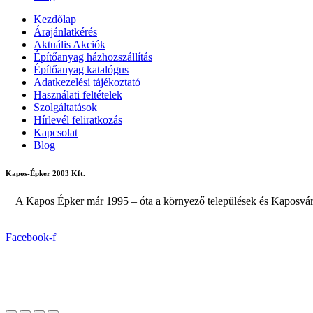
Kezdőlap
Árajánlatkérés
Aktuális Akciók
Építőanyag házhozszállítás
Építőanyag katalógus
Adatkezelési tájékoztató
Használati feltételek
Szolgáltatások
Hírlevél feliratkozás
Kapcsolat
Blog
Kapos-Épker 2003 Kft.
A Kapos Épker már 1995 – óta a környező települések és Kaposvár 
Facebook-f