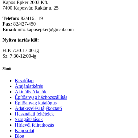
Kapos-Épker 2003 Kft.
7400 Kaposvár, Raktár u. 25
Telefon:
82/416-119
Fax:
82/427-450
Email:
info.kaposepker@gmail.com
Nyitva tartás idő:
H-P. 7:30-17:00-ig
Sz. 7:30-12:00-ig
Menü
Kezdőlap
Árajánlatkérés
Aktuális Akciók
Építőanyag házhozszállítás
Építőanyag katalógus
Adatkezelési tájékoztató
Használati feltételek
Szolgáltatások
Hírlevél feliratkozás
Kapcsolat
Blog