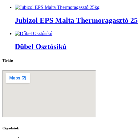
Jubizol EPS Malta Thermoragasztó 2
Dűbel Osztósíkú
Térkép
Cégadatok