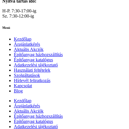
Nyitva tartás idő:
H-P. 7:30-17:00-ig
Sz. 7:30-12:00-ig
Menü
Kezdőlap
Árajánlatkérés
Aktuális Akciók
Építőanyag házhozszállítás
Építőanyag katalógus
Adatkezelési tájékoztató
Használati feltételek
Szolgáltatások
Hírlevél feliratkozás
Kapcsolat
Blog
Kezdőlap
Árajánlatkérés
Aktuális Akciók
Építőanyag házhozszállítás
Építőanyag katalógus
Adatkezelési tájékoztató