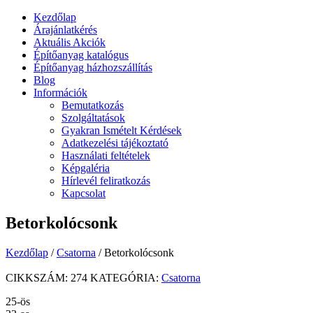
Kezdőlap
Árajánlatkérés
Aktuális Akciók
Építőanyag katalógus
Építőanyag házhozszállítás
Blog
Információk
Bemutatkozás
Szolgáltatások
Gyakran Ismételt Kérdések
Adatkezelési tájékoztató
Használati feltételek
Képgaléria
Hírlevél feliratkozás
Kapcsolat
Betorkolócsonk
Kezdőlap
/
Csatorna
/ Betorkolócsonk
CIKKSZÁM:
274
KATEGÓRIA:
Csatorna
25-ös