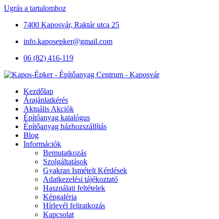
Ugrás a tartalomhoz
7400 Kaposvár, Raktár utca 25
info.kaposepker@gmail.com
06 (82) 416-119
Kezdőlap
Árajánlatkérés
Aktuális Akciók
Építőanyag katalógus
Építőanyag házhozszállítás
Blog
Információk
Bemutatkozás
Szolgáltatások
Gyakran Ismételt Kérdések
Adatkezelési tájékoztató
Használati feltételek
Képgaléria
Hírlevél feliratkozás
Kapcsolat