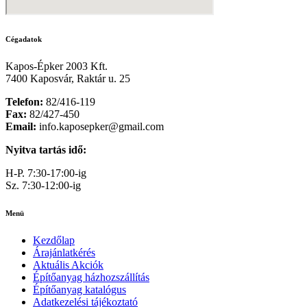
Cégadatok
Kapos-Épker 2003 Kft.
7400 Kaposvár, Raktár u. 25
Telefon:
82/416-119
Fax:
82/427-450
Email:
info.kaposepker@gmail.com
Nyitva tartás idő:
H-P. 7:30-17:00-ig
Sz. 7:30-12:00-ig
Menü
Kezdőlap
Árajánlatkérés
Aktuális Akciók
Építőanyag házhozszállítás
Építőanyag katalógus
Adatkezelési tájékoztató