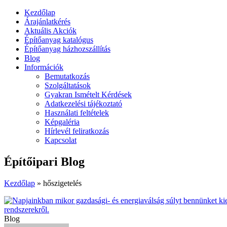
Kezdőlap
Árajánlatkérés
Aktuális Akciók
Építőanyag katalógus
Építőanyag házhozszállítás
Blog
Információk
Bemutatkozás
Szolgáltatások
Gyakran Ismételt Kérdések
Adatkezelési tájékoztató
Használati feltételek
Képgaléria
Hírlevél feliratkozás
Kapcsolat
Építőipari Blog
Kezdőlap
»
hőszigetelés
Blog