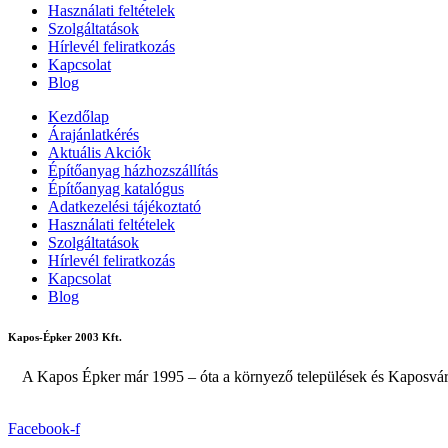
Használati feltételek
Szolgáltatások
Hírlevél feliratkozás
Kapcsolat
Blog
Kezdőlap
Árajánlatkérés
Aktuális Akciók
Építőanyag házhozszállítás
Építőanyag katalógus
Adatkezelési tájékoztató
Használati feltételek
Szolgáltatások
Hírlevél feliratkozás
Kapcsolat
Blog
Kapos-Épker 2003 Kft.
A Kapos Épker már 1995 – óta a környező települések és Kaposvár 
Facebook-f