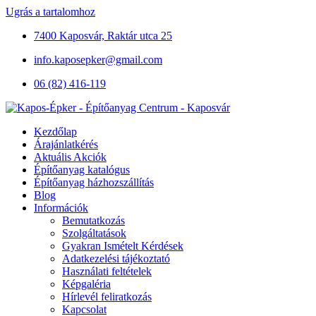
Ugrás a tartalomhoz
7400 Kaposvár, Raktár utca 25
info.kaposepker@gmail.com
06 (82) 416-119
Kezdőlap
Árajánlatkérés
Aktuális Akciók
Építőanyag katalógus
Építőanyag házhozszállítás
Blog
Információk
Bemutatkozás
Szolgáltatások
Gyakran Ismételt Kérdések
Adatkezelési tájékoztató
Használati feltételek
Képgaléria
Hírlevél feliratkozás
Kapcsolat