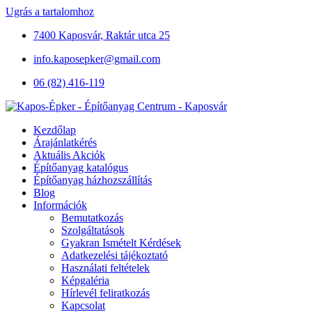
Ugrás a tartalomhoz
7400 Kaposvár, Raktár utca 25
info.kaposepker@gmail.com
06 (82) 416-119
Kezdőlap
Árajánlatkérés
Aktuális Akciók
Építőanyag katalógus
Építőanyag házhozszállítás
Blog
Információk
Bemutatkozás
Szolgáltatások
Gyakran Ismételt Kérdések
Adatkezelési tájékoztató
Használati feltételek
Képgaléria
Hírlevél feliratkozás
Kapcsolat