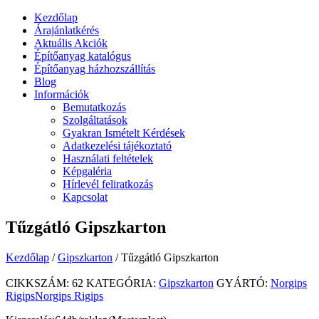
Kezdőlap
Árajánlatkérés
Aktuális Akciók
Építőanyag katalógus
Építőanyag házhozszállítás
Blog
Információk
Bemutatkozás
Szolgáltatások
Gyakran Ismételt Kérdések
Adatkezelési tájékoztató
Használati feltételek
Képgaléria
Hírlevél feliratkozás
Kapcsolat
Tűzgátló Gipszkarton
Kezdőlap
/
Gipszkarton
/ Tűzgátló Gipszkarton
CIKKSZÁM:
62
KATEGÓRIA:
Gipszkarton
GYÁRTÓ:
Norgips
RigipsNorgips Rigips