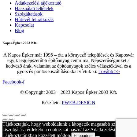
Adatkezelési tájékoztató
Használati feltételek
Szolgáltatások
Hírlevél feliratkozás
Kapcsolat
Blog
Kapos-Épker 2003 Kft.
A Kapos Épker már 1995 – óta a környező települések és Kaposvár
egyik legnépszerűbb építőanyag centruma. Népszerűségünket a
kedvező árak, valamint az építőanyagok széles választékával és a
gyors és pontos kiszállításokkal vívtuk ki.
Tovább >>
Facebook-f
© Copyright 2003 – 2023 Kapos-Épker 2003 Kft.
Készítete:
PWEB-DESIGN
Tájékoztatjuk, hogy weboldalunk a látogatók magasabb szintű
kiszolgálása érdekében cookie-kat használ az Adatkezelési
Tájékoztatónkban közzétett módon.
Elfogadom