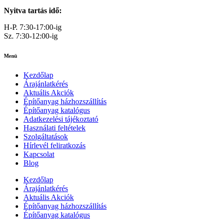
Nyitva tartás idő:
H-P. 7:30-17:00-ig
Sz. 7:30-12:00-ig
Menü
Kezdőlap
Árajánlatkérés
Aktuális Akciók
Építőanyag házhozszállítás
Építőanyag katalógus
Adatkezelési tájékoztató
Használati feltételek
Szolgáltatások
Hírlevél feliratkozás
Kapcsolat
Blog
Kezdőlap
Árajánlatkérés
Aktuális Akciók
Építőanyag házhozszállítás
Építőanyag katalógus