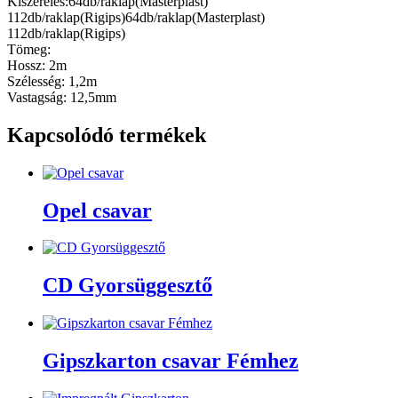
Kiszerelés:64db/raklap(Masterplast)
112db/raklap(Rigips)64db/raklap(Masterplast)
112db/raklap(Rigips)
Tömeg:
Hossz: 2m
Szélesség: 1,2m
Vastagság: 12,5mm
Kapcsolódó termékek
Opel csavar
CD Gyorsüggesztő
Gipszkarton csavar Fémhez