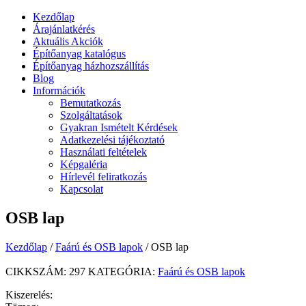
Kezdőlap
Árajánlatkérés
Aktuális Akciók
Építőanyag katalógus
Építőanyag házhozszállítás
Blog
Információk
Bemutatkozás
Szolgáltatások
Gyakran Ismételt Kérdések
Adatkezelési tájékoztató
Használati feltételek
Képgaléria
Hírlevél feliratkozás
Kapcsolat
OSB lap
Kezdőlap
/
Faárú és OSB lapok
/ OSB lap
CIKKSZÁM:
297
KATEGÓRIA:
Faárú és OSB lapok
Kiszerelés: