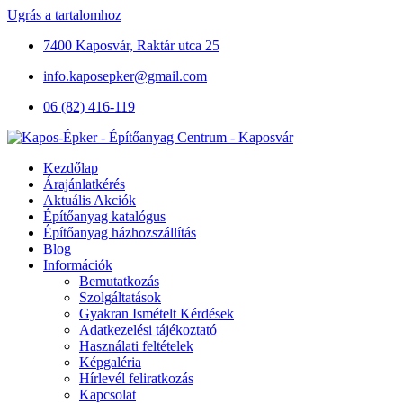
Ugrás a tartalomhoz
7400 Kaposvár, Raktár utca 25
info.kaposepker@gmail.com
06 (82) 416-119
Kezdőlap
Árajánlatkérés
Aktuális Akciók
Építőanyag katalógus
Építőanyag házhozszállítás
Blog
Információk
Bemutatkozás
Szolgáltatások
Gyakran Ismételt Kérdések
Adatkezelési tájékoztató
Használati feltételek
Képgaléria
Hírlevél feliratkozás
Kapcsolat