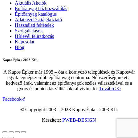
Aktuális Akciók
Építőanyag házhozszállítás
Építőanyag katalógus
Adatkezelési tájékoztató
Használati feltételek
Szolgáltatások
Hírlevél feliratkozás
Kapcsolat
Blog
Kapos-Épker 2003 Kft.
A Kapos Épker már 1995 – óta a környező települések és Kaposvár
egyik legnépszerűbb építőanyag centruma. Népszerűségünket a
kedvező árak, valamint az építőanyagok széles választékával és a
gyors és pontos kiszállításokkal vívtuk ki.
Tovább >>
Facebook-f
© Copyright 2003 – 2023 Kapos-Épker 2003 Kft.
Készítete:
PWEB-DESIGN