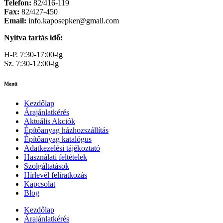
Telefon:
82/416-119
Fax:
82/427-450
Email:
info.kaposepker@gmail.com
Nyitva tartás idő:
H-P. 7:30-17:00-ig
Sz. 7:30-12:00-ig
Menü
Kezdőlap
Árajánlatkérés
Aktuális Akciók
Építőanyag házhozszállítás
Építőanyag katalógus
Adatkezelési tájékoztató
Használati feltételek
Szolgáltatások
Hírlevél feliratkozás
Kapcsolat
Blog
Kezdőlap
Árajánlatkérés