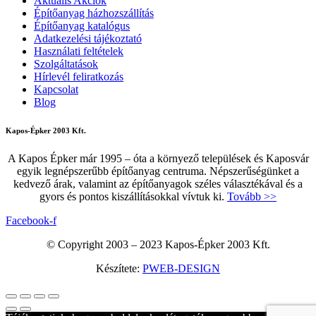
Aktuális Akciók
Építőanyag házhozszállítás
Építőanyag katalógus
Adatkezelési tájékoztató
Használati feltételek
Szolgáltatások
Hírlevél feliratkozás
Kapcsolat
Blog
Kapos-Épker 2003 Kft.
A Kapos Épker már 1995 – óta a környező települések és Kaposvár
egyik legnépszerűbb építőanyag centruma. Népszerűségünket a
kedvező árak, valamint az építőanyagok széles választékával és a
gyors és pontos kiszállításokkal vívtuk ki.
Tovább >>
Facebook-f
© Copyright 2003 – 2023 Kapos-Épker 2003 Kft.
Készítete:
PWEB-DESIGN