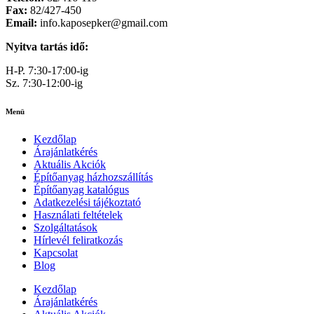
Fax:
82/427-450
Email:
info.kaposepker@gmail.com
Nyitva tartás idő:
H-P. 7:30-17:00-ig
Sz. 7:30-12:00-ig
Menü
Kezdőlap
Árajánlatkérés
Aktuális Akciók
Építőanyag házhozszállítás
Építőanyag katalógus
Adatkezelési tájékoztató
Használati feltételek
Szolgáltatások
Hírlevél feliratkozás
Kapcsolat
Blog
Kezdőlap
Árajánlatkérés