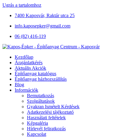
Ugrás a tartalomhoz
7400 Kaposvár, Raktár utca 25
info.kaposepker@gmail.com
06 (82) 416-119
Kezdőlap
Árajánlatkérés
Aktuális Akciók
Építőanyag katalógus
Építőanyag házhozszállítás
Blog
Információk
Bemutatkozás
Szolgáltatások
Gyakran Ismételt Kérdések
Adatkezelési tájékoztató
Használati feltételek
Képgaléria
Hírlevél feliratkozás
Kapcsolat