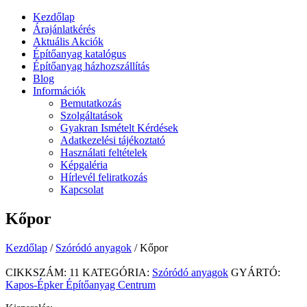
Kezdőlap
Árajánlatkérés
Aktuális Akciók
Építőanyag katalógus
Építőanyag házhozszállítás
Blog
Információk
Bemutatkozás
Szolgáltatások
Gyakran Ismételt Kérdések
Adatkezelési tájékoztató
Használati feltételek
Képgaléria
Hírlevél feliratkozás
Kapcsolat
Kőpor
Kezdőlap
/
Szóródó anyagok
/ Kőpor
CIKKSZÁM:
11
KATEGÓRIA:
Szóródó anyagok
GYÁRTÓ:
Kapos-Épker Építőanyag Centrum